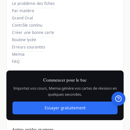
Le problème des fiches
Par matière
Grand Oral
Contrôle continu
Créer une bonne carte
Routine lycée
Erreurs courantes
Memia
FAQ
Commencer pour le bac
Importez vos cours, Memia génère vos cartes de révision en
quelques secondes.
Essayer gratuitement
Autres guides examens