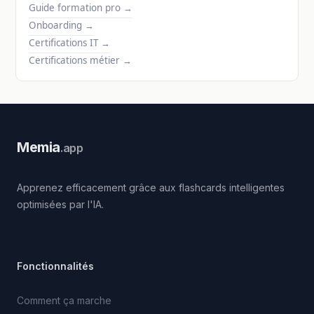
Guide formation pro
→
Onboarding
→
Certifications IT
→
Certifications métier
→
Memia
.app
Apprenez efficacement grâce aux flashcards intelligentes
optimisées par l'IA.
Fonctionnalités
Comment ça marche