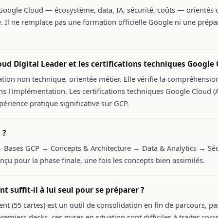
oogle Cloud — écosystème, data, IA, sécurité, coûts — orientés c
 Il ne remplace pas une formation officielle Google ni une prépar
loud Digital Leader et les certifications techniques Google 
cation non technique, orientée métier. Elle vérifie la compréhensio
ns l'implémentation. Les certifications techniques Google Cloud (
périence pratique significative sur GCP.
 ?
ases GCP → Concepts & Architecture → Data & Analytics → Sécu
nçu pour la phase finale, une fois les concepts bien assimilés.
 suffit-il à lui seul pour se préparer ?
nt (55 cartes) est un outil de consolidation en fin de parcours, 
remiers decks, ces mises en situation sont difficiles à traiter corre