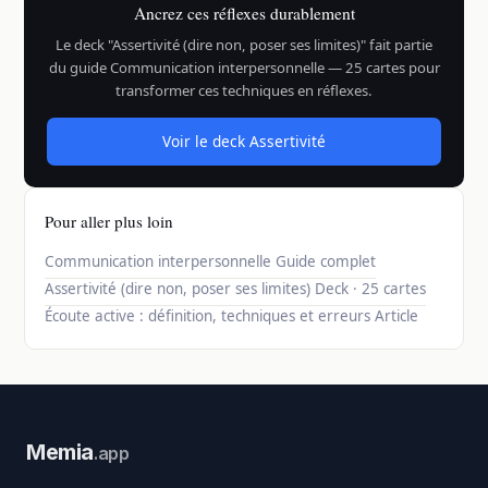
Ancrez ces réflexes durablement
Le deck "Assertivité (dire non, poser ses limites)" fait partie
du guide Communication interpersonnelle — 25 cartes pour
transformer ces techniques en réflexes.
Voir le deck Assertivité
Pour aller plus loin
Communication interpersonnelle
Guide complet
Assertivité (dire non, poser ses limites)
Deck · 25 cartes
Écoute active : définition, techniques et erreurs
Article
Memia
.app