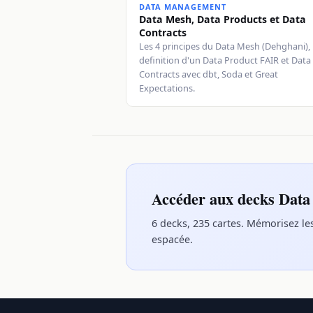
DATA MANAGEMENT
Data Mesh, Data Products et Data
Contracts
Les 4 principes du Data Mesh (Dehghani),
definition d'un Data Product FAIR et Data
Contracts avec dbt, Soda et Great
Expectations.
Accéder aux decks Dat
6 decks, 235 cartes. Mémorisez le
espacée.