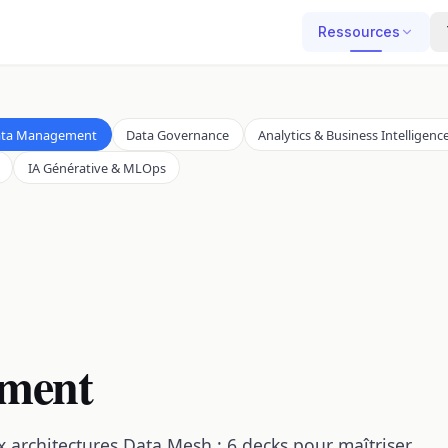
Ressources
ta Management
Data Governance
Analytics & Business Intelligenc
IA Générative & MLOps
ment
x architectures Data Mesh : 6 decks pour maîtriser