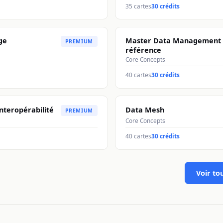
35
cartes
30 crédits
ge
Master Data Management 
PREMIUM
référence
Core Concepts
40
cartes
30 crédits
nteropérabilité
Data Mesh
PREMIUM
Core Concepts
40
cartes
30 crédits
Voir to