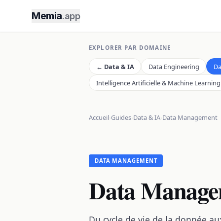
Memia
.app
EXPLORER PAR DOMAINE
←
Data & IA
Data Engineering
Da
Intelligence Artificielle & Machine Learning
Accueil
›
Guides
›
Data & IA
›
Data Management
DATA MANAGEMENT
Data Manage
Du cycle de vie de la donnée au